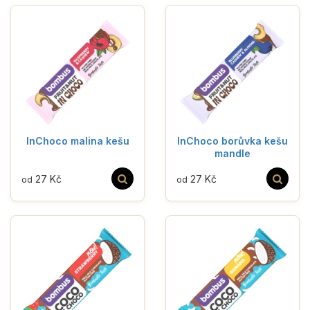
InChoco malina kešu
InChoco borůvka kešu
mandle
27 Kč
27 Kč
od
od