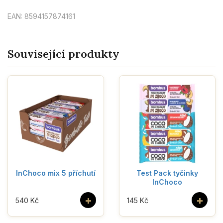
EAN: 8594157874161
Související produkty
InChoco mix 5 příchutí
Test Pack tyčinky
InChoco
+
+
540 Kč
145 Kč