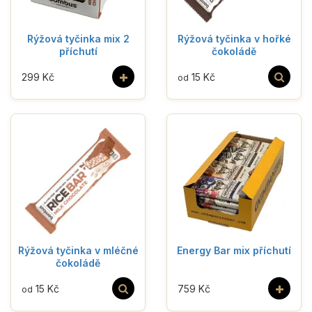
Rýžová tyčinka mix 2
Rýžová tyčinka v hořké
příchutí
čokoládě
+
299 Kč
15 Kč
od
Rýžová tyčinka v mléčné
Energy Bar mix příchutí
čokoládě
+
15 Kč
759 Kč
od