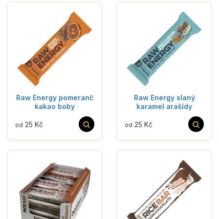
Raw Energy pomeranč
Raw Energy slaný
kakao boby
karamel arašídy
25 Kč
25 Kč
od
od