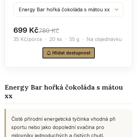
699 Kč
780 Kč
35 Kč/porce · 20 ks · 55 g · Na objednávku
Hlídat dostupnost
Energy Bar hořká čokoláda s mátou
xx
Čistě přírodní energetická tyčinka vhodná při
sportu nebo jako dopolední svačina pro
milovníky jednoduchých a čistých chutí.