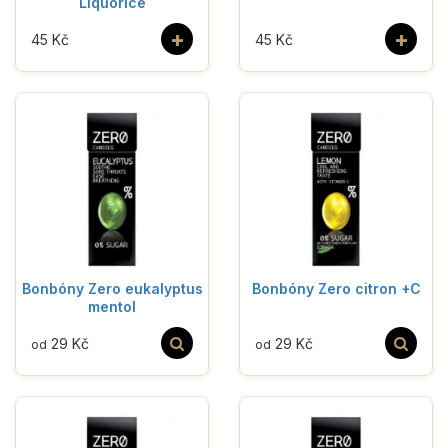
Liquorice
+
+
45 Kč
45 Kč
Bonbóny Zero eukalyptus
Bonbóny Zero citron +C
mentol
29 Kč
29 Kč
od
od