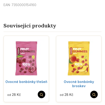
EAN: 7350000154160
Související produkty
Ovocné bonbónky třešeň
Ovocné bonbónky
broskev
28 Kč
28 Kč
od
od