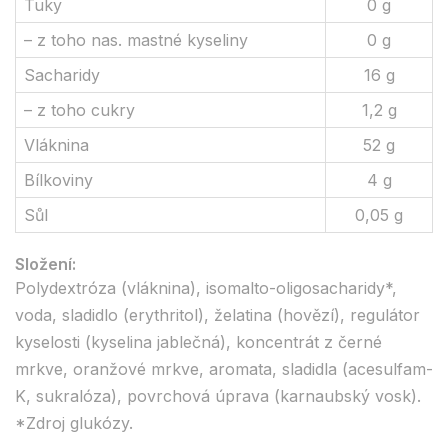
Tuky
0 g
– z toho nas. mastné kyseliny
0 g
Sacharidy
16 g
– z toho cukry
1,2 g
Vláknina
52 g
Bílkoviny
4 g
Sůl
0,05 g
Složení:
Polydextróza (vláknina), isomalto-oligosacharidy*,
voda, sladidlo (erythritol), želatina (hovězí), regulátor
kyselosti (kyselina jablečná), koncentrát z černé
mrkve, oranžové mrkve, aromata, sladidla (acesulfam-
K, sukralóza), povrchová úprava (karnaubský vosk).
*Zdroj glukózy.