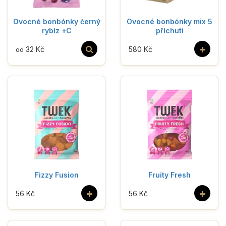
Ovocné bonbónky černý
Ovocné bonbónky mix 5
rybíz +C
příchutí
+
32 Kč
580 Kč
od
Fizzy Fusion
Fruity Fresh
+
+
56 Kč
56 Kč