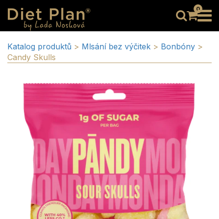
0
Katalog produktů
>
Mlsání bez výčitek
>
Bonbóny
>
Candy Skulls