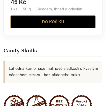
45 Kč
1 ks · 50 g ·
Skladem, ihned k odeslání
DO KOŠÍKU
Candy Skulls
Lahodná kombinace malinové sladkosti s kyselým
nádechem citronu, bez přidaného cukru.