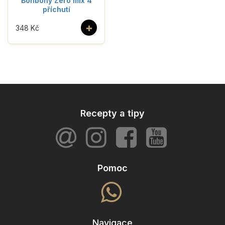
Bonbóny Zero mix 4
příchutí
+
348 Kč
Recepty a tipy
Pomoc
Navigace