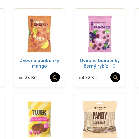
Ovocné bonbónky
Ovocné bonbónky
mango
černý rybíz +C
28 Kč
32 Kč
od
od