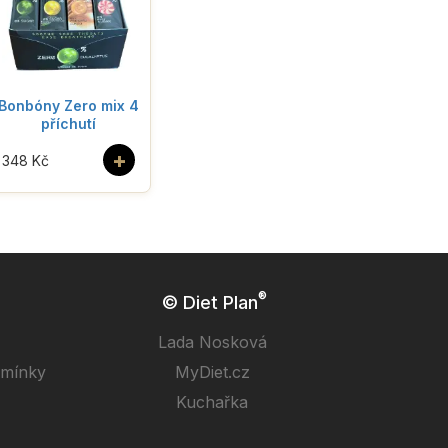
Bonbóny Zero mix 4
příchutí
+
348 Kč
®
© Diet Plan
Lada Nosková
dmínky
MyDiet.cz
Kuchařka