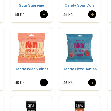
Sour Supreme
Candy Sour Cola
+
+
56 Kč
45 Kč
Candy Peach Rings
Candy Fizzy Bottles
+
+
45 Kč
45 Kč