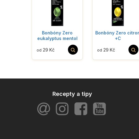
Bonbóny Zero
Bonbóny Zero citro
eukalyptus mentol
+C
29 Kč
29 Kč
od
od
Recepty a tipy