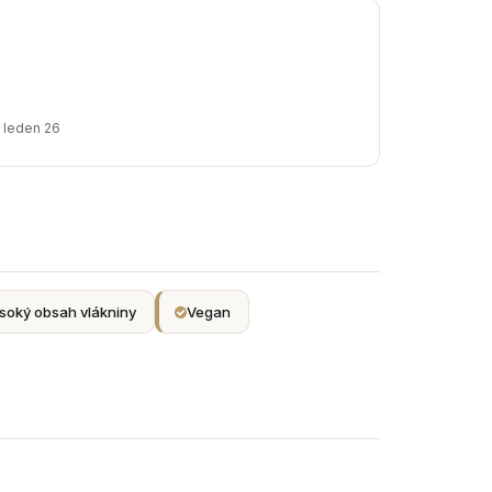
· leden 26
soký obsah vlákniny
Vegan