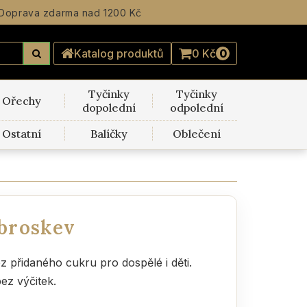
Doprava zdarma
nad 1200 Kč
Katalog produktů
0 Kč
0
Tyčinky
Tyčinky
Ořechy
dopolední
odpolední
Ostatní
Balíčky
Oblečení
broskev
 přidaného cukru pro dospělé i děti.
ez výčitek.