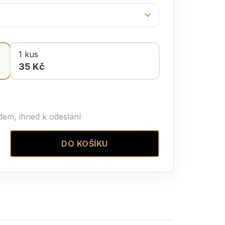
1 kus
35 Kč
dem, ihned k odeslání
DO KOŠÍKU