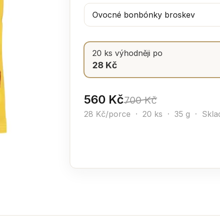
20 ks výhodněji po
28 Kč
560 Kč
700 Kč
28 Kč/porce · 20 ks · 35 g ·
Skla