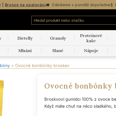
y
|
Bronze na opalování
Odešleme v
pondělí
dopoledne
Proteinové
y
Dietelly
Granoly
kaše
Mlsání
Slané
Nápoje
nbóny
>
Ovocné bonbónky broskev
Ovocné bonbónky 
Broskvoví gumídci 100% z ovoce bez
Když máte chuť na něco sladkého, b