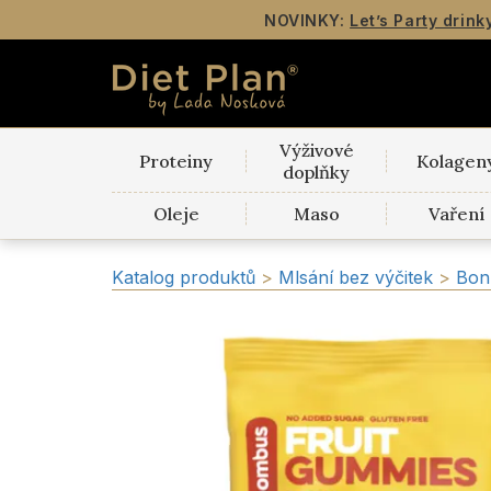
NOVINKY:
Let’s Party drink
Výživové
Proteiny
Kolagen
doplňky
Oleje
Maso
Vaření
Katalog produktů
>
Mlsání bez výčitek
>
Bo