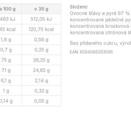
Složení:
a 100 g
v 35 g
Ovocné šťávy a pyré 97 % 
 463 kJ
512,05 kJ
koncentrované jablečné py
koncentrovaná broskvová šťá
45 kcal
120,75 kcal
koncentrovaná citrónová šť
1,6 g
0,56 g
Bez přidaného cukru, výrob
0,7 g
0,25 g
EAN: 8594068263566
75 g
26,25 g
71 g
24,85 g
6,1 g
2,14 g
1 g
0,32 g
0,14 g
0,05 g