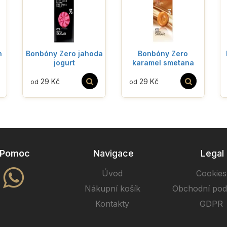
n
Bonbóny Zero jahoda
Bonbóny Zero
jogurt
karamel smetana
29 Kč
29 Kč
od
od
Pomoc
Navigace
Legal
Úvod
Cookies
Nákupní košík
Obchodní po
Kontakty
GDPR