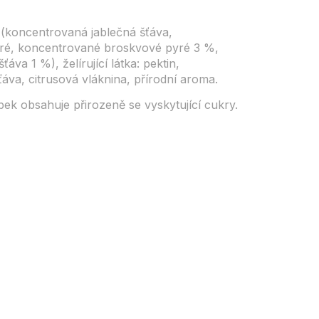
(koncentrovaná jablečná šťáva,
ré, koncentrované broskvové pyré 3 %,
va 1 %), želírující látka: pektin,
áva, citrusová vláknina, přírodní aroma.
ek obsahuje přirozeně se vyskytující cukry.