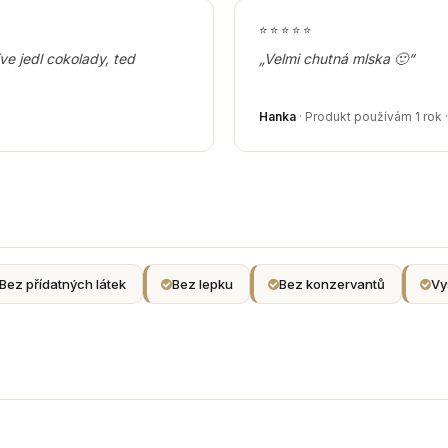
⭐
⭐
⭐
⭐
⭐
e jedl cokolady, ted
„Velmi chutná mlska 🙂“
Hanka
· Produkt používám 1 rok 
Bez přídatných látek
Bez lepku
Bez konzervantů
Vy