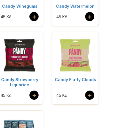
Candy Winegums
Candy Watermelon
+
+
45 Kč
45 Kč
Candy Strawberry
Candy Fluffy Clouds
Liquorice
+
+
45 Kč
45 Kč