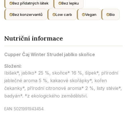
Bez přídatných látek
Bez lepku
Bez konzervantů
Low carb
Vegan
Bio
Nutriční informace
Cupper Čaj Winter Strudel jablko skořice
Složení:
Ibišek*, jablko* 25 %, skořice* 16 %, šípek*, přírodní
jablečné aroma 5 %, kakaové skořápky*, kořen
čekanky*, přírodní citronové aroma* 2 %, listy stévie*,
badyán*. *z ekologického zemědělství.
EAN: 5021991943454