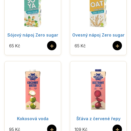
Sójový nápoj Zero sugar
Ovesný nápoj Zero sugar
+
+
65 Kč
65 Kč
Kokosová voda
Šťáva z červené řepy
+
+
95 Kč
109 Kč