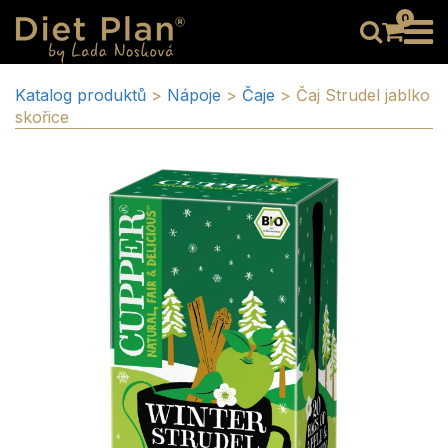
0
Katalog produktů
>
Nápoje
>
Čaje
>
Čaj Strudel jablko
skořice