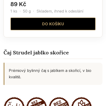
89 Kč
1 ks · 50 g ·
Skladem, ihned k odeslání
DO KOŠÍKU
Čaj Strudel jablko skořice
Prémiový bylinný čaj s jablkem a skořicí, v bio
kvalitě.