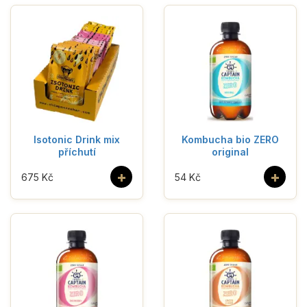
Isotonic Drink mix
Kombucha bio ZERO
příchutí
original
+
+
675 Kč
54 Kč