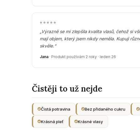
⭐
⭐
⭐
⭐
⭐
„Výrazně se mi zlepšila kvalita vlasů, čehož si v
mají objem, který jsem nikdy neměla. Kupuji různ
skvěle.“
Jana
· Produkt používám 2 roky · leden 26
Čistěji to už nejde
Čistá potravina
Bez přidaného cukru
Krásná pleť
Krásné vlasy