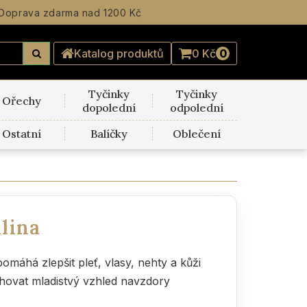
Doprava zdarma
nad 1200 Kč
Katalog produktů
0 Kč
0
Tyčinky
Tyčinky
Ořechy
dopolední
odpolední
Ostatní
Balíčky
Oblečení
lina
máhá zlepšit pleť, vlasy, nehty a kůži
chovat mladistvý vzhled navzdory