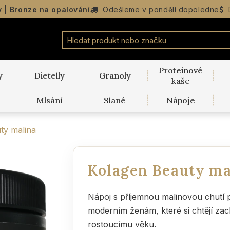
y
|
Bronze na opalování
Odešleme v
pondělí
dopoledne
Proteinové
y
Dietelly
Granoly
kaše
Mlsání
Slané
Nápoje
ty malina
Kolagen Beauty ma
Nápoj s příjemnou malinovou chutí po
moderním ženám, které si chtějí za
rostoucímu věku.