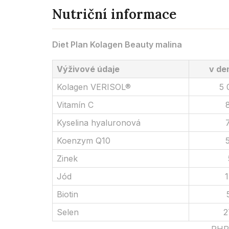
Nutriční informace
Diet Plan Kolagen Beauty malina
Výživové údaje
v de
Kolagen VERISOL®
5 
Vitamín C
Kyselina hyaluronová
Koenzym Q10
Zinek
Jód
1
Biotin
Selen
2
RHP: