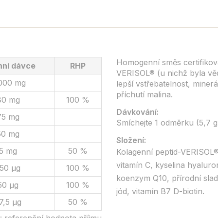
Homogenní směs certifikova
nní dávce
RHP
VERISOL® (u nichž byla vě
000 mg
lepší vstřebatelnost, mine
příchutí malina.
80 mg
100 %
Dávkování:
75 mg
Smíchejte 1 odměrku (5,7 g
50 mg
Složení:
5 mg
50 %
Kolagenní peptid-VERISOL®
vitamín C, kyselina hyaluro
50 µg
100 %
koenzym Q10, přírodní sladi
50 µg
100 %
jód, vitamín B7 D-biotin.
7,5 µg
50 %
 referenční hodnota příjmu