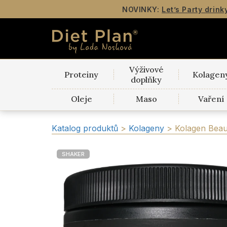
NOVINKY:
Let’s Party drink
Výživové
Proteiny
Kolagen
doplňky
Oleje
Maso
Vaření
Katalog produktů
>
Kolageny
>
Kolagen Beau
SHAKER