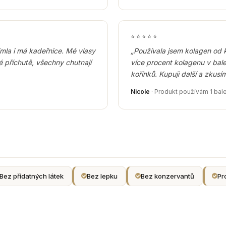
⭐
⭐
⭐
⭐
⭐
šimla i má kadeřnice. Mé vlasy
„Používala jsem kolagen od 
é příchutě, všechny chutnají
více procent kolagenu v bale
kořínků. Kupuji další a zkusí
Nicole
· Produkt používám 1 bale
Bez přídatných látek
Bez lepku
Bez konzervantů
Pr