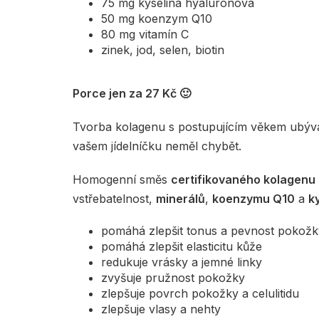
75 mg kyselina hyaluronová
50 mg koenzym Q10
80 mg vitamín C
zinek, jod, selen, biotin
Porce jen za 27 Kč 🙂
Tvorba kolagenu s postupujícím věkem ubývá. 
vašem jídelníčku neměl chybět.
Homogenní směs
certifikovaného kolagenu 
vstřebatelnost,
minerálů
,
koenzymu Q10
a
k
pomáhá zlepšit tonus a pevnost pokožk
pomáhá zlepšit elasticitu kůže
redukuje vrásky a jemné linky
zvyšuje pružnost pokožky
zlepšuje povrch pokožky a celulitidu
zlepšuje vlasy a nehty