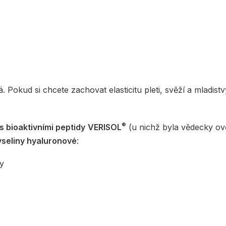
Pokud si chcete zachovat elasticitu pleti, svěží a mladis
®
s bioaktivními peptidy
VERISOL
(u nichž byla vědecky ov
yseliny hyaluronové
:
y