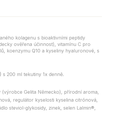
ného kolagenu s bioaktivními peptidy
decky ověřena účinnost), vitamínu C pro
rálů, koenzymu Q10 a kyseliny hyaluronové, s
) s 200 ml tekutiny 1x denně.
 (výrobce Gelita Německo), přírodní aroma,
nová, regulátor kyselosti kyselina citrónová,
dlo steviol-glykosidy, zinek, selen Lalmin®,