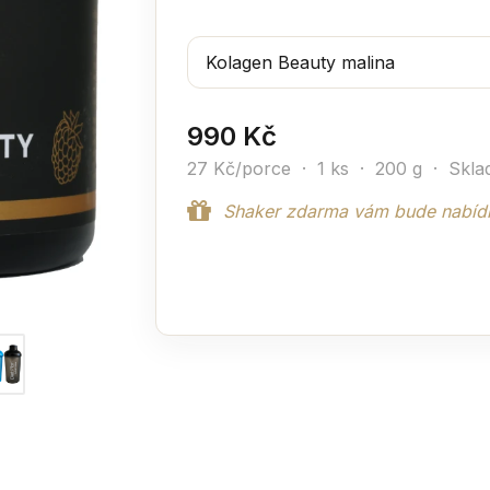
990 Kč
27 Kč/porce · 1 ks · 200 g ·
Skla
Shaker zdarma vám bude nabídn