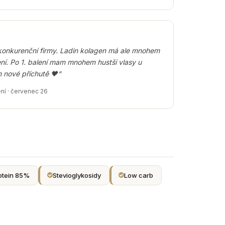
konkurenční firmy. Ladin kolagen má ale mnohem
ní. Po 1. balení mam mnohem hustší vlasy u
m nové příchutě 🖤“
ní · červenec 26
otein 85%
Stevioglykosidy
Low carb