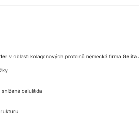
der
v oblasti kolagenových proteinů německá firma
Gelita
ožky
snížená celulitida
trukturu