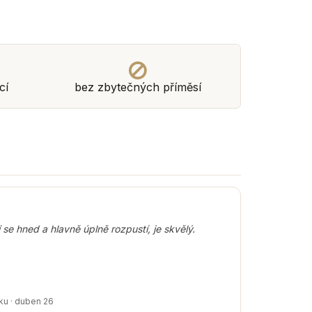
cí
bez zbytečných příměsí
se hned a hlavně úplně rozpustí, je skvělý.
ku · duben 26