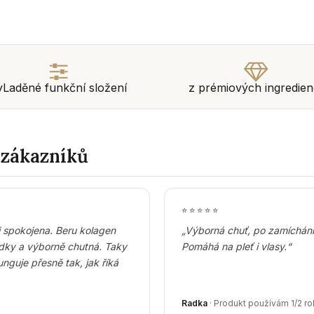
yLaděné funkční složení
z prémiových ingredien
 zákazníků
⭐
⭐
⭐
⭐
⭐
 spokojena. Beru kolagen
„Výborná chuť, po zamíchání 
dky a výborně chutná. Taky
Pomáhá na pleť i vlasy.“
nguje přesně tak, jak říká
Radka
· Produkt používám 1/2 ro