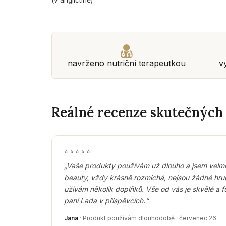
navrženo nutriční terapeutkou
v
Reálné recenze skutečných
⭐
⭐
⭐
⭐
⭐
„Vaše produkty používám už dlouho a jsem velmi
beauty, vždy krásně rozmíchá, nejsou žádné hru
užívám několik doplňků. Vše od vás je skvělé a fu
paní Lada v příspěvcích.“
Jana
· Produkt používám dlouhodobě · červenec 26