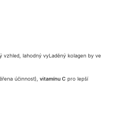
tvý vzhled, lahodný vyLaděný kolagen by ve
ěřena účinnost),
vitamínu C
pro lepší