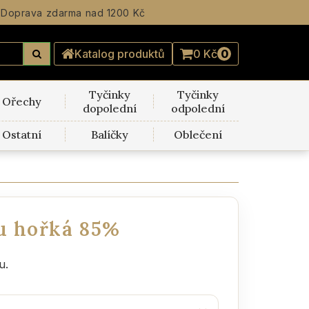
Doprava zdarma
nad 1200 Kč
Katalog produktů
0 Kč
0
Tyčinky
Tyčinky
Ořechy
dopolední
odpolední
Ostatní
Balíčky
Oblečení
u hořká 85%
u.