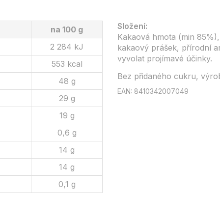
Složení:
na 100 g
Kakaová hmota (min 85%), k
2 284 kJ
kakaový prášek, přírodní
vyvolat projímavé účinky.
553 kcal
Bez přidaného cukru, výrob
48 g
EAN: 8410342007049
29 g
19 g
0,6 g
14 g
14 g
0,1 g