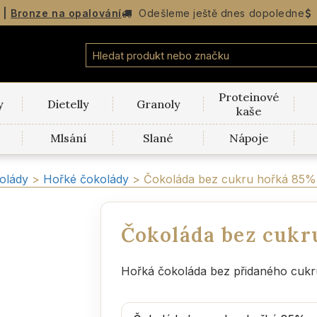
|
Bronze na opalování
Odešleme
ještě dnes dopoledne
Proteinové
y
Dietelly
Granoly
kaše
Mlsání
Slané
Nápoje
olády
>
Hořké čokolády
>
Čokoláda bez cukru hořká 85%
Čokoláda bez cukr
Hořká čokoláda bez přidaného cukr