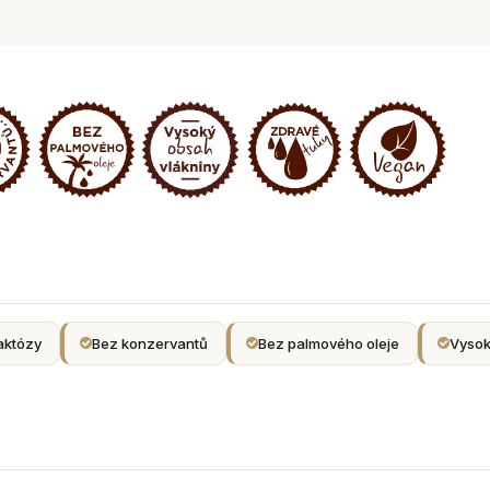
aktózy
Bez konzervantů
Bez palmového oleje
Vysok