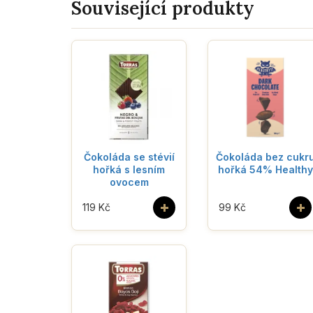
Související produkty
Čokoláda se stévií
Čokoláda bez cukr
hořká s lesním
hořká 54% Healthy
ovocem
+
+
119 Kč
99 Kč