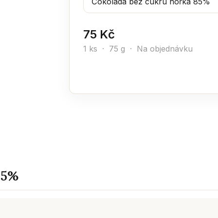
75 Kč
1 ks · 75 g · Na objednávku
85%