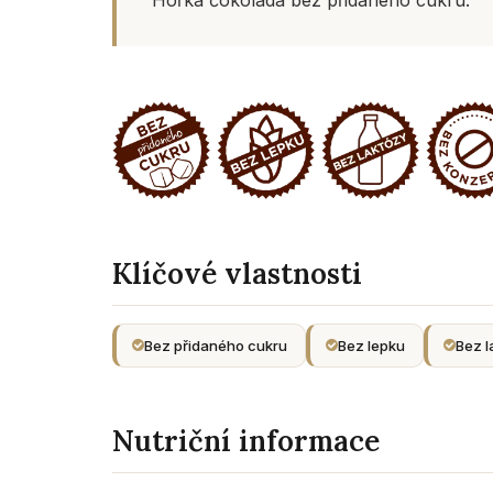
Klíčové vlastnosti
Bez přidaného cukru
Bez lepku
Bez l
Nutriční informace