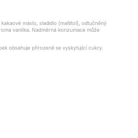
akaové máslo, sladidlo (maltitol), odtučněný
 aroma vanilka. Nadměrná konzumace může
ek obsahuje přirozeně se vyskytující cukry.