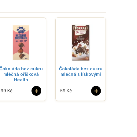
Čokoláda bez cukru
Čokoláda bez cukru
mléčná oříšková
mléčná s lískovými
Health
+
+
99 Kč
59 Kč