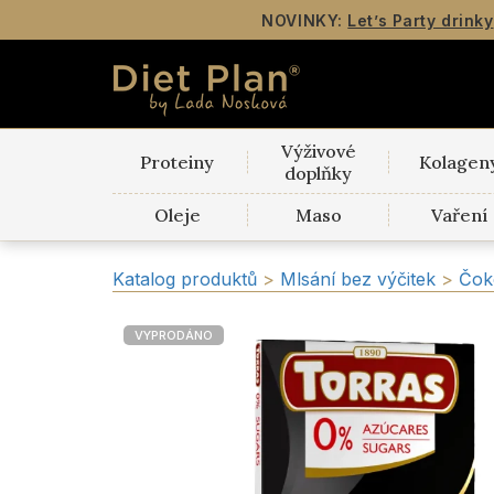
NOVINKY:
Let’s Party drinky
Výživové
Proteiny
Kolagen
doplňky
Oleje
Maso
Vaření
Katalog produktů
>
Mlsání bez výčitek
>
Čok
VYPRODÁNO