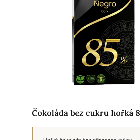
Čokoláda bez cukru hořká 
Hořká čokoláda bez přidaného cukru.