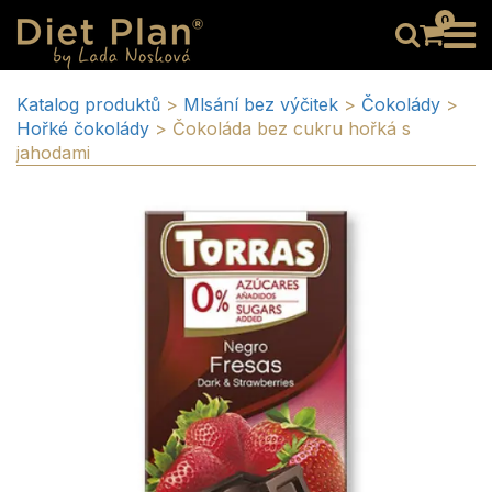
0
Katalog produktů
>
Mlsání bez výčitek
>
Čokolády
>
Hořké čokolády
>
Čokoláda bez cukru hořká s
jahodami