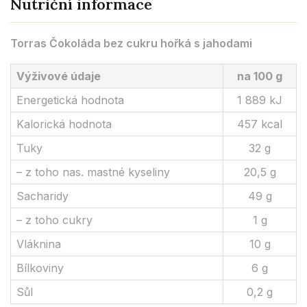
Nutriční informace
Torras Čokoláda bez cukru hořká s jahodami
Výživové údaje
na 100 g
Energetická hodnota
1 889 kJ
Kalorická hodnota
457 kcal
Tuky
32 g
– z toho nas. mastné kyseliny
20,5 g
Sacharidy
49 g
– z toho cukry
1 g
Vláknina
10 g
Bílkoviny
6 g
Sůl
0,2 g