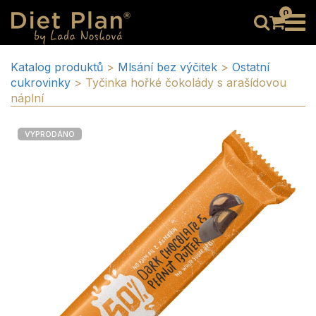
0
Katalog produktů
>
Mlsání bez výčitek
>
Ostatní
cukrovinky
>
Tyčinka hořké čokolády s arašídovou
náplní
VYPRODÁNO