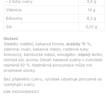
– z toho cukry
3,4 g
Vláknina
14 g
Bílkoviny
8,2 g
Sůl
0,01 g
Složení:
Sladidlo: maltitol, kakaová hmota,
arašídy
18 %,
vláknina: inulin, kakaové máslo, rostlinné tuky:
kokosový, bambucké máslo, emulgátor:
sójový
lecitin,
mořská sůl, aroma. Obsah kakaové sušiny v čokoládě
nejméně 50 %. Nadměrná konzumace může mít
projímavé účinky.
Bez přidaného cukru, výrobek obsahuje přirozeně se
vyskytující cukry.
EAN: 5600449994257