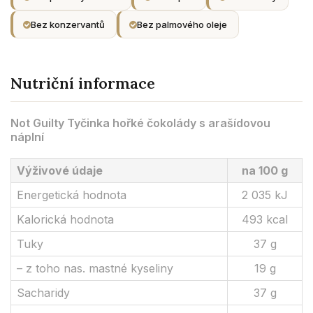
Bez konzervantů
Bez palmového oleje
Nutriční informace
Not Guilty Tyčinka hořké čokolády s arašídovou
náplní
Výživové údaje
na 100 g
Energetická hodnota
2 035 kJ
Kalorická hodnota
493 kcal
Tuky
37 g
– z toho nas. mastné kyseliny
19 g
Sacharidy
37 g