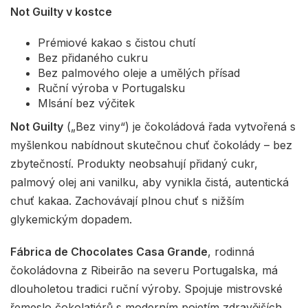
Not Guilty v kostce
Prémiové kakao s čistou chutí
Bez přidaného cukru
Bez palmového oleje a umělých přísad
Ruční výroba v Portugalsku
Mlsání bez výčitek
Not Guilty
(„Bez viny“) je čokoládová řada vytvořená s
myšlenkou nabídnout skutečnou chuť čokolády – bez
zbytečností. Produkty neobsahují přidaný cukr,
palmový olej ani vanilku, aby vynikla čistá, autentická
chuť kakaa. Zachovávají plnou chuť s nižším
glykemickým dopadem.
Fábrica de Chocolates Casa Grande
, rodinná
čokoládovna z Ribeirão na severu Portugalska, má
dlouholetou tradici ruční výroby. Spojuje mistrovské
řemeslo čokolatiérů s moderním pojetím zdravějších