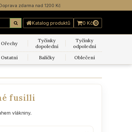
Doprava zdarma
nad 1200 Kč
Katalog produktů
0 Kč
0
Tyčinky
Tyčinky
Ořechy
dopolední
odpolední
Ostatní
Balíčky
Oblečení
é fusilli
ahem vlákniny.