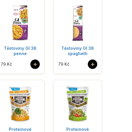
Těstoviny GI 38
Těstoviny GI 38
penne
spaghetti
+
+
79 Kč
79 Kč
Proteinové
Proteinové