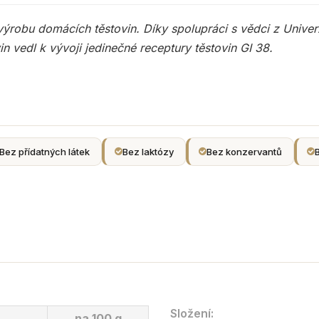
a výrobu domácích těstovin. Díky spolupráci s vědci z Unive
n vedl k vývoji jedinečné receptury těstovin GI 38.
Bez přídatných látek
Bez laktózy
Bez konzervantů
Složení:
na 100 g