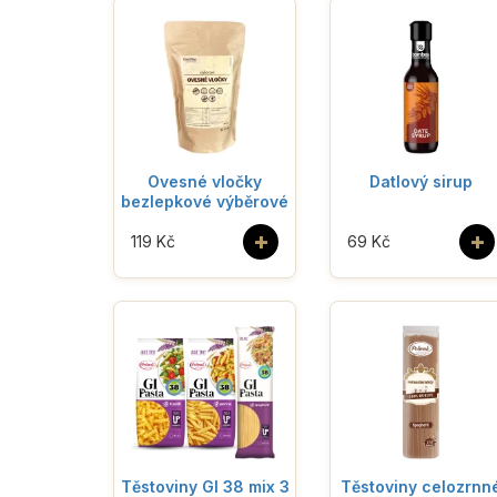
Ovesné vločky
Datlový sirup
bezlepkové výběrové
+
+
119 Kč
69 Kč
Těstoviny GI 38 mix 3
Těstoviny celozrnn