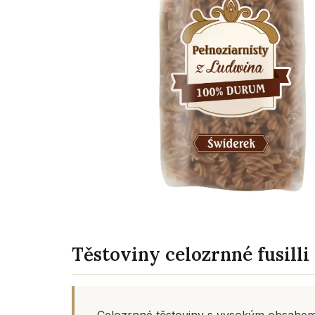
Těstoviny celozrnné fusilli
Celozrnné těstoviny s vysokým obsahem