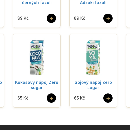
černých fazolí
Adzuki fazolí
+
+
89 Kč
89 Kč
o
Kokosový nápoj Zero
Sójový nápoj Zero
sugar
sugar
+
+
65 Kč
65 Kč