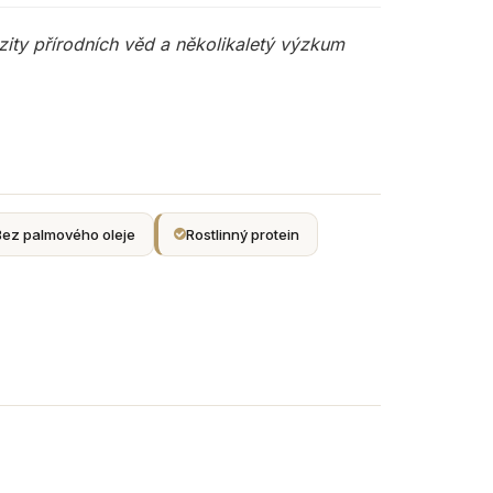
rzity přírodních věd a několikaletý výzkum
Bez palmového oleje
Rostlinný protein