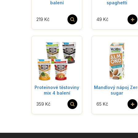
balení
spaghetti
+
219 Kč
49 Kč
Proteinové těstoviny
Mandlový nápoj Zer
mix 4 balení
sugar
+
359 Kč
65 Kč