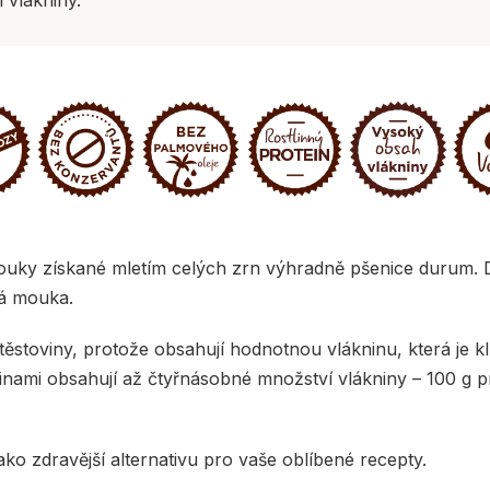
mouky získané mletím celých zrn výhradně pšenice durum. D
lá mouka.
 těstoviny, protože obsahují hodnotnou vlákninu, která je k
ovinami obsahují až čtyřnásobné množství vlákniny – 100 
ako zdravější alternativu pro vaše oblíbené recepty.