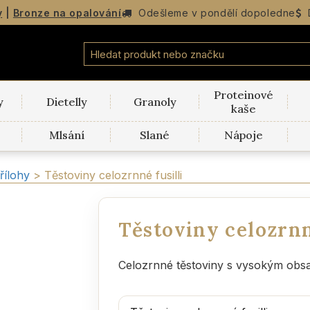
y
|
Bronze na opalování
Odešleme v
pondělí
dopoledne
Proteinové
y
Dietelly
Granoly
kaše
Mlsání
Slané
Nápoje
řílohy
>
Těstoviny celozrnné fusilli
Těstoviny celozrnn
Celozrnné těstoviny s vysokým obs