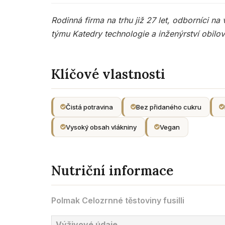
Rodinná firma na trhu již 27 let, odborníci n
týmu Katedry technologie a inženýrství obilovi
Klíčové vlastnosti
Čistá potravina
Bez přidaného cukru
Vysoký obsah vlákniny
Vegan
Nutriční informace
Polmak Celozrnné těstoviny fusilli
Výživové údaje