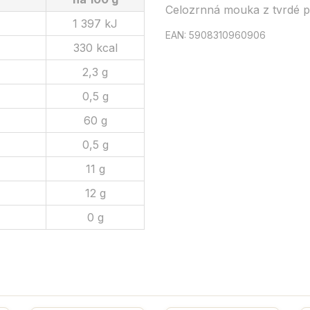
Celozrnná mouka z tvrdé p
1 397 kJ
EAN: 5908310960906
330 kcal
2,3 g
0,5 g
60 g
0,5 g
11 g
12 g
0 g