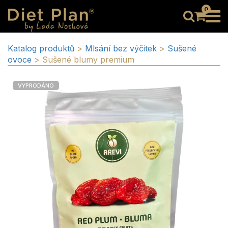
0
Katalog produktů
>
Mlsání bez výčitek
>
Sušené
ovoce
>
Sušené blumy premium
VYPRODÁNO