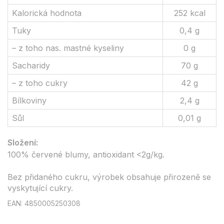
Kalorická hodnota
252 kcal
Tuky
0,4 g
– z toho nas. mastné kyseliny
0 g
Sacharidy
70 g
– z toho cukry
42 g
Bílkoviny
2,4 g
Sůl
0,01 g
Složení:
100% červené blumy, antioxidant <2g/kg.
Bez přidaného cukru, výrobek obsahuje přirozeně se
vyskytující cukry.
EAN: 4850005250308