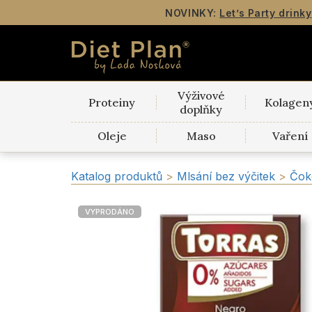
NOVINKY:
Let’s Party drinky
Výživové
Proteiny
Kolagen
doplňky
Oleje
Maso
Vaření
Katalog produktů
>
Mlsání bez výčitek
>
Čok
VYPRODÁNO