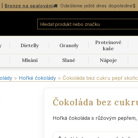
|
Bronze na opalování
Odešleme
ještě dnes dopoledne
Proteinové
y
Dietelly
Granoly
kaše
Mlsání
Slané
Nápoje
olády
>
Hořké čokolády
>
Čokoláda bez cukru pepř skořice
Čokoláda bez cukru
Hořká čokoláda s růžovým pepřem, sk