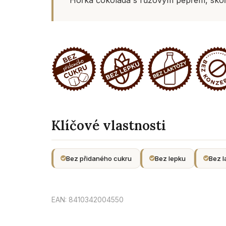
Klíčové vlastnosti
Bez přidaného cukru
Bez lepku
Bez l
EAN: 8410342004550