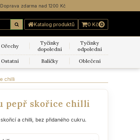
Doprava zdarma
nad 1200 Kč
Katalog produktů
0 Kč
0
Tyčinky
Tyčinky
Ořechy
dopolední
odpolední
Ostatní
Balíčky
Oblečení
 chilli
 pepř skořice chilli
ořicí a chilli, bez přidaného cukru.