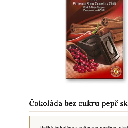
Čokoláda bez cukru pepř sko
Hořká čokoláda s růžovým pepřem, skořic