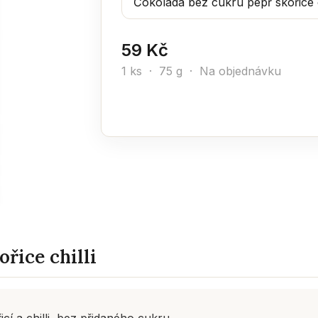
59 Kč
1 ks · 75 g · Na objednávku
řice chilli
í a chilli, bez přidaného cukru.