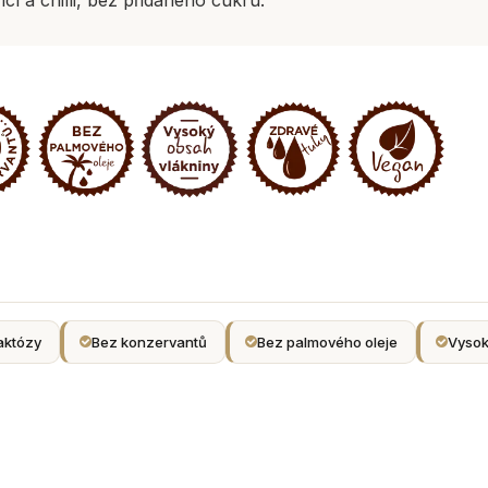
aktózy
Bez konzervantů
Bez palmového oleje
Vysok